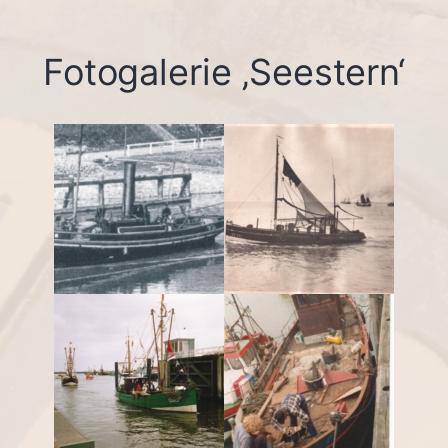
Fotogalerie ‚Seestern‘
baugleicher
Seestern HC 291
Dampschlepper im
1936 oder 1937
NOK