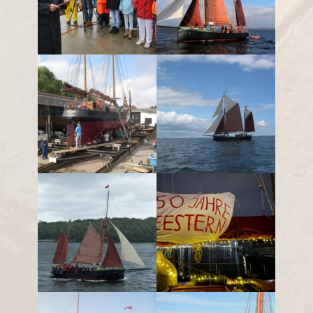
Erich Lancker aus
endlich Seestern unter
Cuxhaven hält
Segeln
Taufrede
Seestern in der Werft
Seestern unter
Ærøskøping
Vollzeug
Rum-Regatta 2023
Seestern vor
Schifffahrtsmuseum