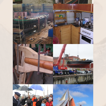
Seestern als
Seestern nach dem
Krabbenfischer Cux 3
Verkauf 1993
Seestern in der Werft
neue Kombüse
2010
das Rigg ensteht
Taufe Seestern Mai
2013