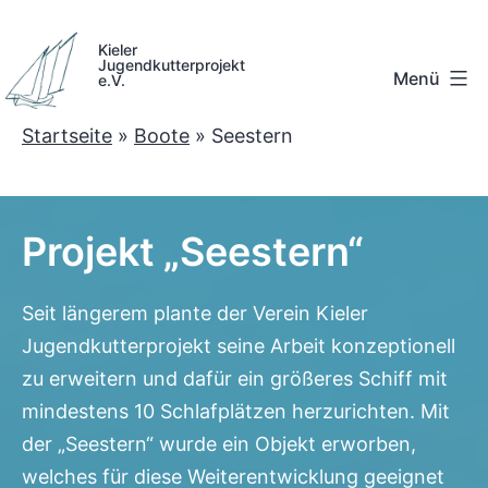
Zum
Inhalt
Kieler
Jugendkutterprojekt
Menü
springen
e.V.
Kieler
Startseite
»
Boote
»
Seestern
Jugendkutterprojekt
e.V.
Projekt „Seestern“
Seit längerem plante der Verein Kieler
Jugendkutterprojekt seine Arbeit konzeptionell
zu erweitern und dafür ein größeres Schiff mit
mindestens 10 Schlafplätzen herzurichten. Mit
der „Seestern“ wurde ein Objekt erworben,
welches für diese Weiterentwicklung geeignet